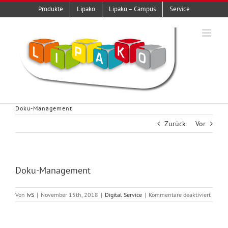
Zum
Produkte
Lipako
Lipako – Campus
Service
Inhalt
springen
Doku-Management
Zurück
Vor
Doku-Management
für
Von
IvS
|
November 15th, 2018
|
Digital Service
|
Kommentare deaktiviert
Doku-
Manag