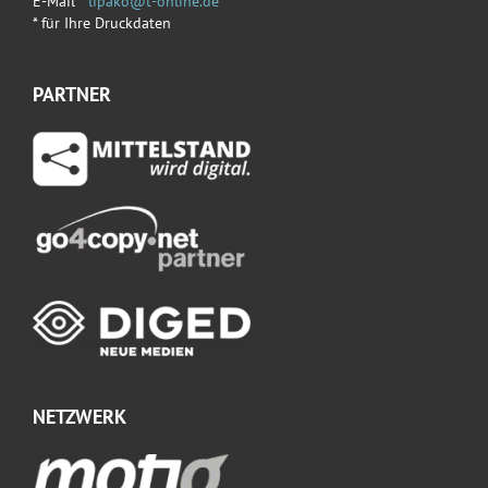
E-Mail*
lipako@t-online.de
* für Ihre Druckdaten
PARTNER
NETZWERK