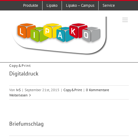
Zum
Produkte
Lipako
Lipako – Campus
Service
Inhalt
springen
Copy&Print
Digitaldruck
Von
IvS
|
September 21st, 2015
|
Copy&Print
|
0 Kommentare
Weiterlesen
Briefumschlag