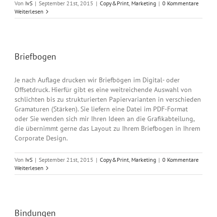
Von
IvS
|
September 21st, 2015
|
Copy&Print
,
Marketing
|
0 Kommentare
Weiterlesen
Briefbogen
Je nach Auflage drucken wir Briefbögen im Digital- oder
Offsetdruck. Hierfür gibt es eine weitreichende Auswahl von
schlichten bis zu strukturierten Papiervarianten in verschieden
Gramaturen (Stärken). Sie liefern eine Datei im PDF-Format
oder Sie wenden sich mir Ihren Ideen an die Grafikabteilung,
die übernimmt gerne das Layout zu Ihrem Briefbogen in Ihrem
Corporate Design.
Von
IvS
|
September 21st, 2015
|
Copy&Print
,
Marketing
|
0 Kommentare
Weiterlesen
Bindungen