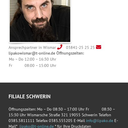
Ansprechpartner in Wismar
03841-25 25 25
lipakowismar@t-online.de
Öffnungszeiten:
Mo – Do
12:00 – 16:30 Uhr
Fr
08:00 – 15:00 Uhr
FILIALE SCHWERIN
Öffnungszeiten: Mo – Do 08:30 – 17:00 Uhr Fr 08:30 –
15:30 Uhr Wismarsche Straße 321 19055 Schwerin Telefon
0385.5811111 Telefax 0385.555205 E-Mail
info@lipako.de
E-
Mail*
lipako@t-online.de
* für Ihre Druckdaten